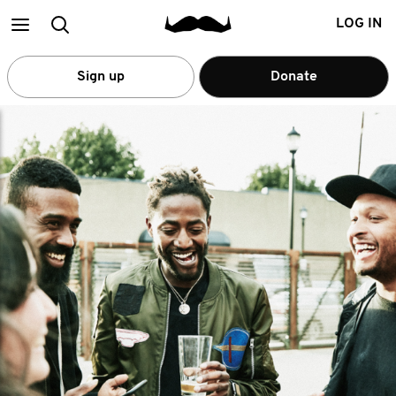
Main
Search
LOG IN
menu
Sign up
Donate